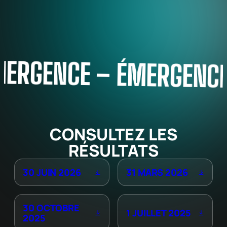
GENCE – ÉMERGENCE
– 
CONSULTEZ LES
RÉSULTATS
30 JUIN 2026
31 MARS 2026
30 OCTOBRE
1 JUILLET 2025
2025