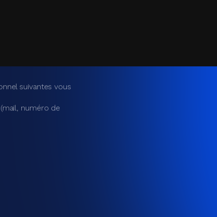
 légitime de la structure
rites à la newsletter.
onnel suivantes vous
 participants
), le respect d’une
u RGPD) justifié par la