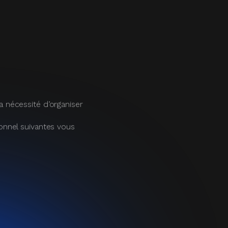
n qui permet de vous
 utiles, nécessaires et
 les données
onnes concernées en
e la personne concernée
énom, téléphone et
sus.
voir ci-dessus.
dessus.
t, voir ci-dessus.