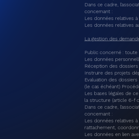
concernant :
Les données relatives à 
Prestataires : coordonn
La gestion des sites int
Préambule
L’association PICTANOVO
différents sites intern
la loi Informatique et Li
La présente politique d
différents sites internet
effectués, la base légal
les mesures de sécurité 
l’Union européenne ou de
informatiques et liberté
Sites internet
L’association PICTANOVO
https://www.pictanovo.
https://location.pictano