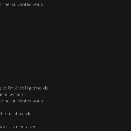
tatut professionnel, CV
effectués sur ses
es Données (RGPD) et à
 effectué via les
ité(s) des traitements
r durée de conservation,
de données hors de
es cookies, vos droits
te politique :