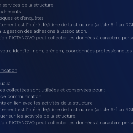
ation PICTANOVO peut collecter les données à caractère pers
votre identité : nom, prénom, email, profession, adresse post
u projet de formation / accompagnement : diplômes, motivat
n de matériels
 structures
s collectées sont utilisées et conservées pour :
es matériels
 des matériels
traitement sont l’exécution d’un contrat (article 6-b du RGPD) 
 du RGPD), justifié par la nécessité de contrôler l’utilisation de 
ation PICTANOVO peut collecter les données à caractère pers
 votre identité : nom, prénom, téléphone, adresse mail ;
 matériel : désignation du prêt, valeur du matériel.
es de financement