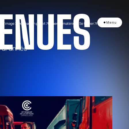
ENUES
Menu
de l’image
Déposer un projet
Louer du matériel
Se former
Par année