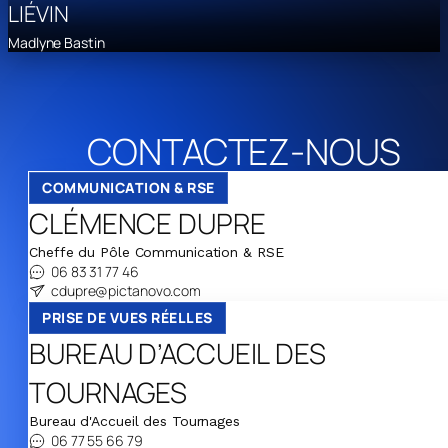
LIÉVIN
Madlyne Bastin
CONTACTEZ-NOUS
COMMUNICATION & RSE
CLÉMENCE DUPRE
Cheffe du Pôle Communication & RSE
06 83 31 77 46
cdupre@pictanovo.com
PRISE DE VUES RÉELLES
BUREAU D’ACCUEIL DES
TOURNAGES
Bureau d'Accueil des Tournages
06 77 55 66 79