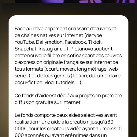
© Shutter
Face au développement croissant d’œuvres et
de chaînes natives sur internet (de type
YouTube, Dailymotion, Facebook, Tiktok,
Snapchat, Instagram, …), Pictanovo soutient
cette nouvelle filière en cofinançant des œuvres
d’expression originale française sur internet de
tous formats (court, moyen, long métrage, web-
série…) et de tous genres (fiction, documentaire,
docu-fiction, vlog, tutoriels, …).
Ce fonds d’aide est dédié aux projets en première
diffusion gratuite sur Internet.
Le fonds comporte deux aides sélectives avant
réalisation : une aide à la création, jusqu’à 30
000€, pour les créateurs vidéo ayant au moins 10
000 abonnés ou ayant été primés dans un