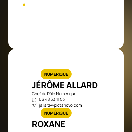
DOCUMENTS UTILES
Réglement
Composition du comité de lecture
Liste des documents à fournir
CONTACT
NUMÉRIQUE
JÉRÔME ALLARD
Chef du Pôle Numérique
06 48 63 11 53
jallard@pictanovo.com
NUMÉRIQUE
ROXANE